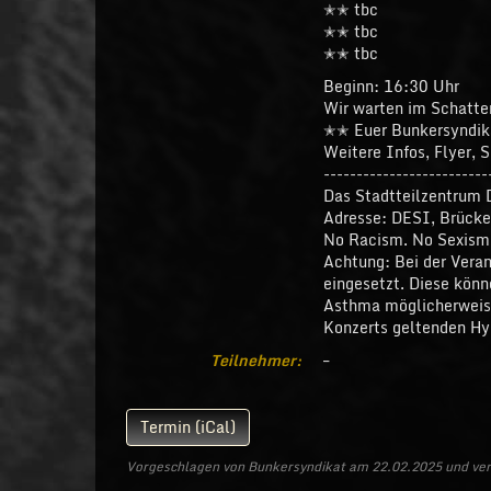
✭✭ tbc
✭✭ tbc
✭✭ tbc
Beginn: 16:30 Uhr
Wir warten im Schatte
✭✭ Euer Bunkersyndi
Weitere Infos, Flyer, S
-------------------------
Das Stadtteilzentrum D
Adresse: DESI, Brück
No Racism. No Sexism.
Achtung: Bei der Veran
eingesetzt. Diese könn
Asthma möglicherweise
Konzerts geltenden H
Teilnehmer:
–
Termin (iCal)
Vorgeschlagen von Bunkersyndikat am 22.02.2025 und verö