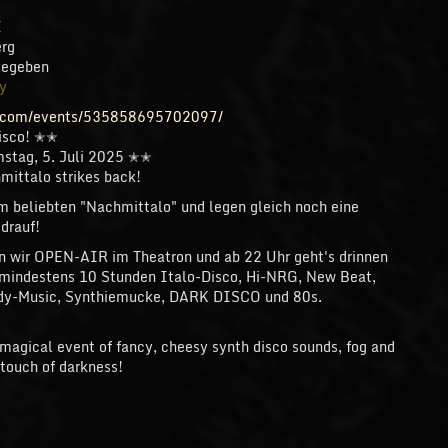
I
erg
gegeben
ty
k.com/events/535858695702097/
isco! ✭✭
tag, 5. Juli 2025 ✭✭
ittalo strikes back!
m beliebten "Nachmittalo" und legen gleich noch eine
drauf!
 wir OPEN-AIR im Theatron und ab 22 Uhr geht's drinnen
o mindestens 10 Stunden Italo-Disco, Hi-NRG, New Beat,
ody-Music, Synthiemucke, DARK DISCO und 80s.
 magical event of fancy, cheesy synth disco sounds, fog and
 touch of darkness!