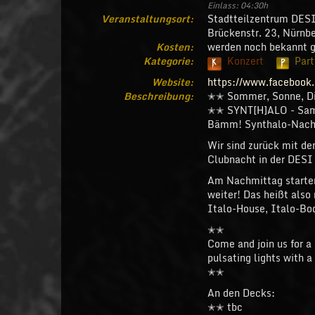
Einlass: 04:30h
Veranstaltungsort:
Stadtteilzentrum DES
Brückenstr. 23, Nürnb
Kosten:
werden noch bekannt 
Kategorie:
Konzert
Par
K
P
Website:
https://www.faceboo
Beschreibung:
✭✭ Sommer, Sonne, D
✭✭ SYNT[H]ALO - Sams
Bämm! Synthalo-Nachm
Wir sind zurück mit de
Clubnacht in der DESI 
Am Nachmittag starten
weiter! Das heißt als
Italo-House, Italo-B
✭✭
Come and join us for a
pulsating lights with a
✭✭
An den Decks:
✭✭ tbc