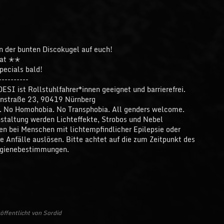
n der bunten Discokugel auf euch!
kat ✭✭
pecials bald!
----------
ESI ist Rollstuhlfahrer*innen geeignet und barrierefrei.
enstraße 23, 90419 Nürnberg
 No Homohobia. No Transphobia. All genders welcome.
staltung werden Lichteffekte, Strobos und Nebel
en bei Menschen mit lichtempfindlicher Epilepsie oder
 Anfälle auslösen. Bitte achtet auf die zum Zeitpunkt des
ygienebestimmungen.
ffentlicht von Sordid