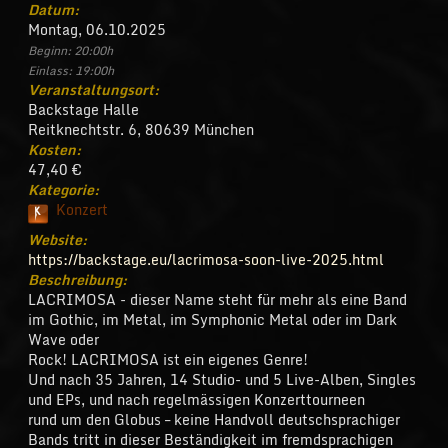
Datum:
Montag, 06.10.2025
Beginn: 20:00h
Einlass: 19:00h
Veranstaltungsort:
Backstage Halle
Reitknechtstr. 6, 80639 München
Kosten:
47,40 €
Kategorie:
Konzert
K
Website:
https://backstage.eu/lacrimosa-soon-live-2025.html
Beschreibung:
LACRIMOSA - dieser Name steht für mehr als eine Band
im Gothic, im Metal, im Symphonic Metal oder im Dark
Wave oder
Rock! LACRIMOSA ist ein eigenes Genre!
Und nach 35 Jahren, 14 Studio- und 5 Live-Alben, Singles
und EPs, und nach regelmässigen Konzerttourneen
rund um den Globus – keine Handvoll deutschsprachiger
Bands tritt in dieser Beständigkeit im fremdsprachigen