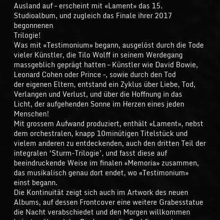
Ausland auf – erscheint mit «Lament» das 15.
Studioalbum, und zugleich das Finale ihrer 2017
begonnenen
Trilogie!
Was mit «Testimonium» begann, ausgelöst durch die Tode
vieler Künstler, die Tilo Wolff in seinem Werdegang
massgeblich geprägt hatten – Künstler wie David Bowie,
Leonard Cohen oder Prince –, sowie durch den Tod
der eigenen Eltern, entstand ein Zyklus über Liebe, Tod,
Verlangen und Verlust, und über die Hoffnung in das
Licht, der aufgehenden Sonne im Herzen eines jeden
Menschen!
Mit grossem Aufwand produziert, enthält «Lament», nebst
dem orchestralen, knapp 10minütigen Titelstück und
vielem anderen zu entdeckenden, auch den dritten Teil der
integralen ‘Sturm-Trilogie’, und fasst diese auf
beeindruckende Weise im finalen «Memoria» zusammen,
das musikalisch genau dort endet, wo «Testimonium»
einst begann.
Die Kontinuität zeigt sich auch im Artwork des neuen
Albums, auf dessen Frontcover eine weitere Grabesstatue
die Nacht verabschiedet und den Morgen willkommen